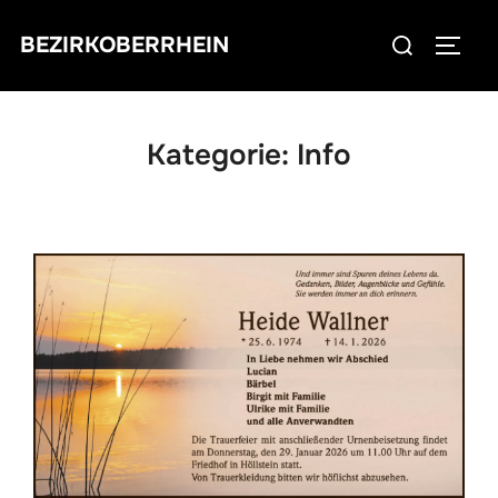
Zum
Suchen
BEZIRKOBERRHEIN
Inhalt
SEIT
nach:
springen
Kategorie:
Info