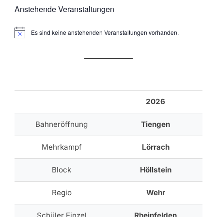
Anstehende Veranstaltungen
Es sind keine anstehenden Veranstaltungen vorhanden.
H
i
n
w
e
i
s
2026
Bahneröffnung
Tiengen
Mehrkampf
Lörrach
Block
Höllstein
Regio
Wehr
Schüler Einzel
Rheinfelden