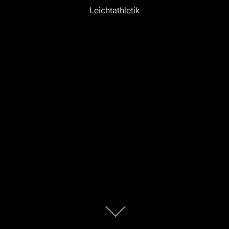
Leichtathletik
Zum
Inhalt